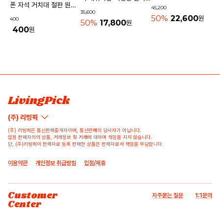
기내용가방
폰 자석 거치대 철판 원형
45,200
물놀이가방 수영가방 물빠
35,600
사각 40mm
50%
22,600
원
400
지는가방
50%
17,800
원
400
원
상품 고시 정보
리뷰쓰기
문의하기
배송/반품/교환/환불정보
등록된 리뷰가 없습니다.
등록된 문의가 없습니다.
LivingPick
(주) 리빙픽
(주) 리빙픽은 통신판매중개자이며, 통신판매의 당사자가 아닙니다.
입점 판매자의의 상품, 거래정보 및 거래에 대하여 책임을 지지 않습니다.
단, (주)리빙픽이 판매자로 등록 판매한 상품은 판매자로서 책임을 부담합니다.
이용약관
개인정보 취급방침
입점/제휴
Customer
자주묻는 질문
1:1문의
Center