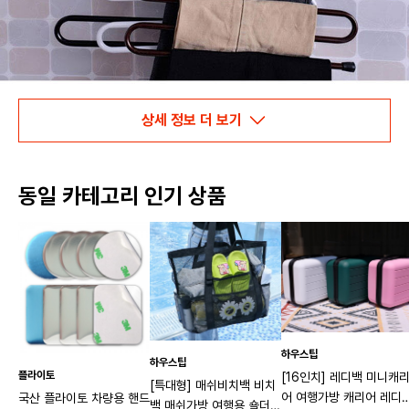
상세 정보 더 보기
동일 카테고리 인기 상품
하우스팁
하우스팁
플라이토
[16인치] 레디백 미니캐
[특대형] 매쉬비치백 비치
어 여행가방 캐리어 레디
국산 플라이토 차량용 핸드
백 매쉬가방 여행용 숄더백