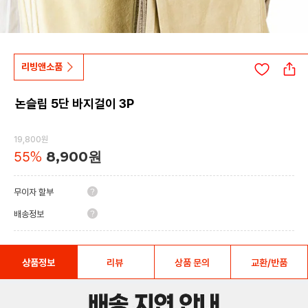
리빙앤소품
논슬립 5단 바지걸이 3P
19,800원
55
%
8,900원
무이자 할부
배송정보
상품정보
리뷰
상품 문의
교환/반품