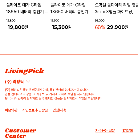
플라이토 메가 C타입
플라이토 메가 C타입
오믹셀 올마이티 리얼 앰
18650 배터리 충전기 4
18650 배터리 충전기 2
3ml x 3앰플 화이트닝,퍼
구
구
밍앤리프팅,안티링클
19,800
15,300
93,000
19,800
15,300
68%
29,900
원
원
원
상품 고시 정보
리뷰쓰기
문의하기
배송/반품/교환/환불정보
등록된 리뷰가 없습니다.
등록된 문의가 없습니다.
LivingPick
(주) 리빙픽
(주) 리빙픽은 통신판매중개자이며, 통신판매의 당사자가 아닙니다.
입점 판매자의의 상품, 거래정보 및 거래에 대하여 책임을 지지 않습니다.
단, (주)리빙픽이 판매자로 등록 판매한 상품은 판매자로서 책임을 부담합니다.
이용약관
개인정보 취급방침
입점/제휴
Customer
자주묻는 질문
1:1문의
Center