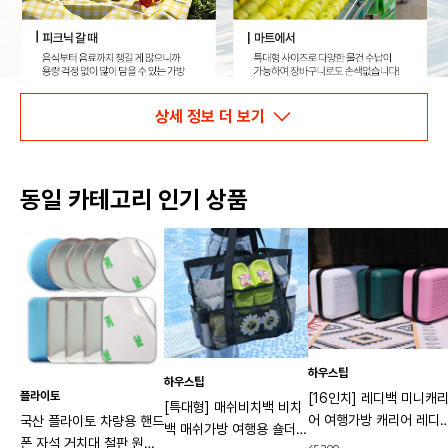
상세 정보 더 보기
동일 카테고리 인기 상품
하우스팁
하우스팁
플라이토
[16인치] 레디백 미니캐
[특대형] 매쉬비치백 비치
어 여행가방 캐리어 레디
국산 플라이토 차량용 핸드
백 매쉬가방 여행용 숄더백
기내용가방
폰 자석 거치대 철판 원형