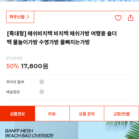
하우스팁
[특대형] 매쉬비치백 비치백 매쉬가방 여행용 숄더
백 물놀이가방 수영가방 물빠지는가방
35,600원
50
%
17,800원
무이자 할부
배송정보
상품정보
리뷰
상품 문의
교환/반품