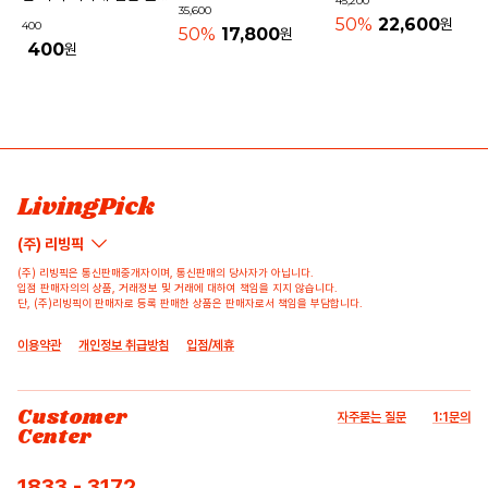
45,200
물놀이가방 수영가방 물빠
35,600
사각 40mm
50%
22,600
원
400
지는가방
50%
17,800
원
400
원
상품 고시 정보
리뷰쓰기
문의하기
배송/반품/교환/환불정보
등록된 리뷰가 없습니다.
등록된 문의가 없습니다.
LivingPick
(주) 리빙픽
(주) 리빙픽은 통신판매중개자이며, 통신판매의 당사자가 아닙니다.
입점 판매자의의 상품, 거래정보 및 거래에 대하여 책임을 지지 않습니다.
단, (주)리빙픽이 판매자로 등록 판매한 상품은 판매자로서 책임을 부담합니다.
이용약관
개인정보 취급방침
입점/제휴
Customer
자주묻는 질문
1:1문의
Center
1833 - 3172