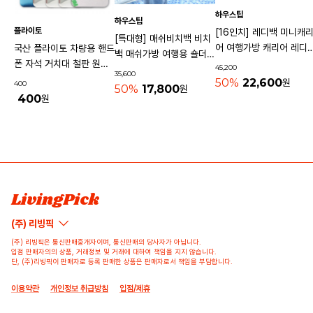
하우스팁
하우스팁
플라이토
[16인치] 레디백 미니캐
[특대형] 매쉬비치백 비치
어 여행가방 캐리어 레디
국산 플라이토 차량용 핸드
백 매쉬가방 여행용 숄더백
기내용가방
폰 자석 거치대 철판 원형
45,200
물놀이가방 수영가방 물빠
35,600
사각 40mm
50%
22,600
원
400
지는가방
50%
17,800
원
400
원
상품 고시 정보
리뷰쓰기
문의하기
배송/반품/교환/환불정보
등록된 리뷰가 없습니다.
등록된 문의가 없습니다.
LivingPick
(주) 리빙픽
(주) 리빙픽은 통신판매중개자이며, 통신판매의 당사자가 아닙니다.
입점 판매자의의 상품, 거래정보 및 거래에 대하여 책임을 지지 않습니다.
단, (주)리빙픽이 판매자로 등록 판매한 상품은 판매자로서 책임을 부담합니다.
이용약관
개인정보 취급방침
입점/제휴