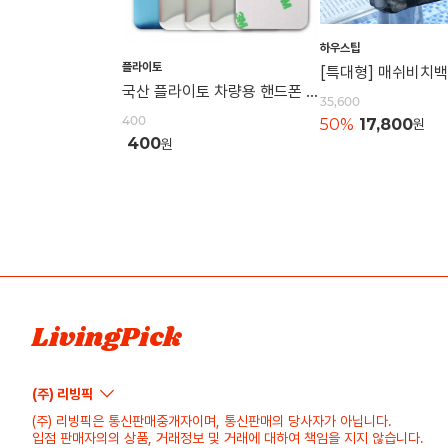
하우스팁
플라이토
국산 플라이토 차량용 핸드폰 자석 거치대 철판 원형 사각 40mm
35,600
400
50%
17,800
원
400
원
LivingPick
(주) 리빙픽
(주) 리빙픽은 통신판매중개자이며, 통신판매의 당사자가 아닙니다.
입점 판매자의의 상품, 거래정보 및 거래에 대하여 책임을 지지 않습니다.