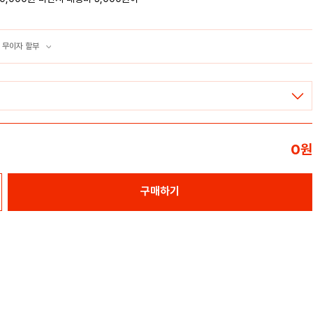
 무이자 할부
0
원
구매하기