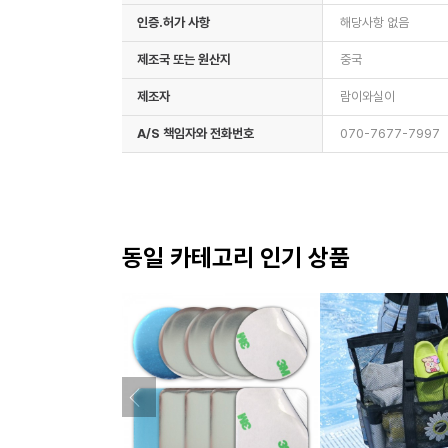
인증.허가 사항
해당사항 없음
제조국 또는 원산지
중국
제조자
람이와실이
A/S 책임자와 전화번호
070-7677-7997
동일 카테고리 인기 상품