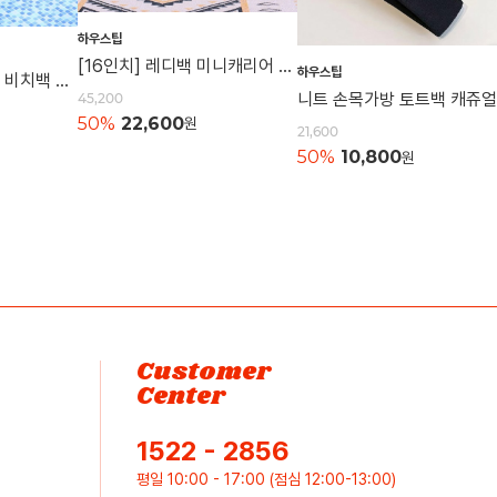
하우스팁
[16인치] 레디백 미니캐리어 여행가방 캐리어 레디백 기내용가방
하우스팁
[특대형] 매쉬비치백 비치백 매쉬가방 여행용 숄더백 물놀이가방 수영가방 물빠지는가방
45,200
50%
22,600
원
21,600
50%
10,800
원
Customer
Center
1522 - 2856
평일 10:00 - 17:00 (점심 12:00-13:00)