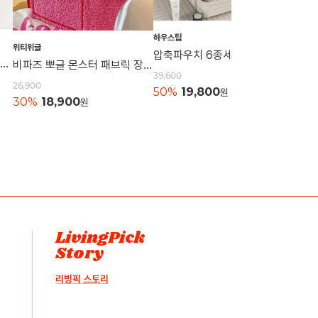
하우스팁
위티위글
하우스
압축파우치 6종세트 캐리어파우치 정리백 의류보관 압축백 이너백 정리용품보관
니트 손목가방 토트백 캐쥬얼가방 니트백 묶는가방 데일리백 손가방 캔버스백 에코백
비파즈 뽀글 몬스터 패브릭 장난감 수납함 보관함
39,600
26,900
21,60
50%
19,800
원
30%
18,900
원
50%
LivingPick
Story
리빙픽 스토리