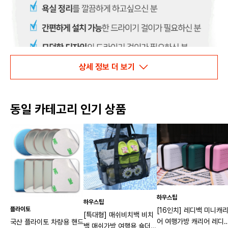
상세 정보 더 보기
동일 카테고리 인기 상품
하우스팁
하우스팁
플라이토
[16인치] 레디백 미니캐
[특대형] 매쉬비치백 비치
어 여행가방 캐리어 레디
국산 플라이토 차량용 핸드
백 매쉬가방 여행용 숄더백