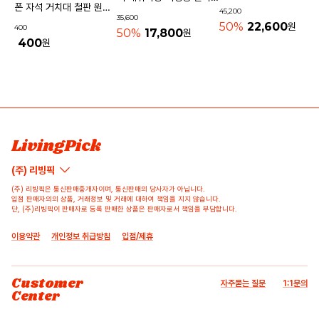
기내용가방
폰 자석 거치대 철판 원형
45,200
물놀이가방 수영가방 물빠
35,600
사각 40mm
50%
22,600
원
400
지는가방
50%
17,800
원
400
원
상품 고시 정보
리뷰쓰기
문의하기
배송/반품/교환/환불정보
등록된 리뷰가 없습니다.
등록된 문의가 없습니다.
LivingPick
(주) 리빙픽
(주) 리빙픽은 통신판매중개자이며, 통신판매의 당사자가 아닙니다.
입점 판매자의의 상품, 거래정보 및 거래에 대하여 책임을 지지 않습니다.
단, (주)리빙픽이 판매자로 등록 판매한 상품은 판매자로서 책임을 부담합니다.
이용약관
개인정보 취급방침
입점/제휴
Customer
자주묻는 질문
1:1문의
Center