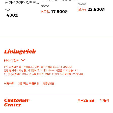
기내용가방
폰 자석 거치대 철판 원형
45,200
물놀이가방 수영가방 물빠
35,600
사각 40mm
50%
22,600
원
400
지는가방
50%
17,800
원
400
원
상품 고시 정보
리뷰쓰기
문의하기
배송/반품/교환/환불정보
등록된 리뷰가 없습니다.
등록된 문의가 없습니다.
LivingPick
(주) 리빙픽
(주) 리빙픽은 통신판매중개자이며, 통신판매의 당사자가 아닙니다.
입점 판매자의의 상품, 거래정보 및 거래에 대하여 책임을 지지 않습니다.
단, (주)리빙픽이 판매자로 등록 판매한 상품은 판매자로서 책임을 부담합니다.
이용약관
개인정보 취급방침
입점/제휴
Customer
자주묻는 질문
1:1문의
Center