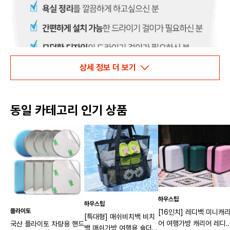
상세 정보 더 보기
동일 카테고리 인기 상품
하우스팁
하우스팁
플라이토
[16인치] 레디백 미니캐
[특대형] 매쉬비치백 비치
어 여행가방 캐리어 레디
국산 플라이토 차량용 핸드
백 매쉬가방 여행용 숄더백