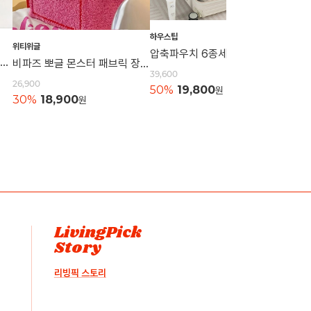
하우스팁
위티위글
하우스
압축파우치 6종세트 캐리어파우치 정리백 의류보관 압축백 이너백 정리용품보관
니트 손목가방 토트백 캐쥬얼가방 니트백 묶는가방 데일리백 손가방 캔버스백 에코백
비파즈 뽀글 몬스터 패브릭 장난감 수납함 보관함
39,600
26,900
21,60
50%
19,800
원
30%
18,900
원
50%
LivingPick
Story
리빙픽 스토리