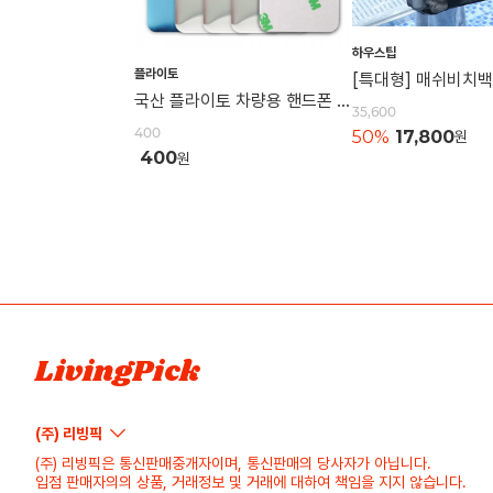
하우스팁
플라이토
국산 플라이토 차량용 핸드폰 자석 거치대 철판 원형 사각 40mm
35,600
400
50%
17,800
원
400
원
LivingPick
(주) 리빙픽
(주) 리빙픽은 통신판매중개자이며, 통신판매의 당사자가 아닙니다.
입점 판매자의의 상품, 거래정보 및 거래에 대하여 책임을 지지 않습니다.