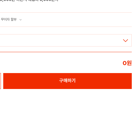
 무이자 할부
0
원
구매하기