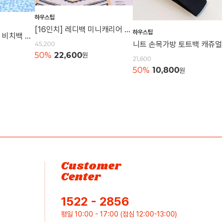
하우스팁
[16인치] 레디백 미니캐리어 여행가방 캐리어 레디백 기내용가방
하우스팁
[특대형] 매쉬비치백 비치백 매쉬가방 여행용 숄더백 물놀이가방 수영가방 물빠지는가방
45,200
50%
22,600
원
21,600
50%
10,800
원
Customer
Center
1522 - 2856
평일 10:00 - 17:00 (점심 12:00-13:00)