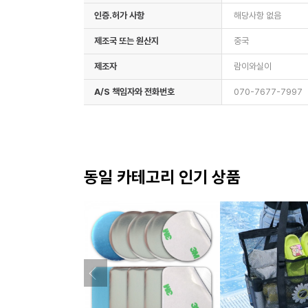
인증.허가 사항
해당사항 없음
제조국 또는 원산지
중국
제조자
람이와실이
A/S 책임자와 전화번호
070-7677-7997
동일 카테고리 인기 상품