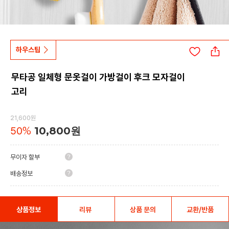
하우스팁
무타공 일체형 문옷걸이 가방걸이 후크 모자걸이
고리
21,600원
50
%
10,800원
무이자 할부
배송정보
상품정보
리뷰
상품 문의
교환/반품