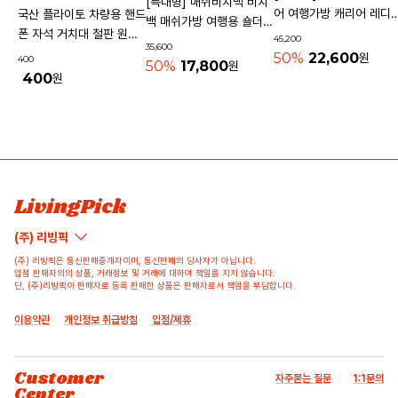
[특대형] 매쉬비치백 비치
어 여행가방 캐리어 레디
국산 플라이토 차량용 핸드
백 매쉬가방 여행용 숄더백
기내용가방
폰 자석 거치대 철판 원형
45,200
물놀이가방 수영가방 물빠
35,600
사각 40mm
50%
22,600
원
400
지는가방
50%
17,800
원
400
원
상품 고시 정보
리뷰쓰기
문의하기
배송/반품/교환/환불정보
등록된 리뷰가 없습니다.
등록된 문의가 없습니다.
LivingPick
(주) 리빙픽
(주) 리빙픽은 통신판매중개자이며, 통신판매의 당사자가 아닙니다.
입점 판매자의의 상품, 거래정보 및 거래에 대하여 책임을 지지 않습니다.
단, (주)리빙픽이 판매자로 등록 판매한 상품은 판매자로서 책임을 부담합니다.
이용약관
개인정보 취급방침
입점/제휴
Customer
자주묻는 질문
1:1문의
Center