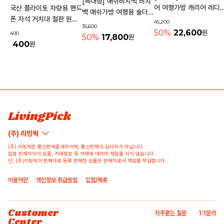
[특대형] 매쉬비치백 비치
어 여행가방 캐리어 레디
국산 플라이토 차량용 핸드
백 매쉬가방 여행용 숄더백
기내용가방
폰 자석 거치대 철판 원형
45,200
물놀이가방 수영가방 물빠
35,600
사각 40mm
50%
22,600
원
400
지는가방
50%
17,800
원
400
원
상품 고시 정보
리뷰쓰기
문의하기
배송/반품/교환/환불정보
등록된 리뷰가 없습니다.
등록된 문의가 없습니다.
LivingPick
(주) 리빙픽
(주) 리빙픽은 통신판매중개자이며, 통신판매의 당사자가 아닙니다.
입점 판매자의의 상품, 거래정보 및 거래에 대하여 책임을 지지 않습니다.
단, (주)리빙픽이 판매자로 등록 판매한 상품은 판매자로서 책임을 부담합니다.
이용약관
개인정보 취급방침
입점/제휴
Customer
자주묻는 질문
1:1문의
Center