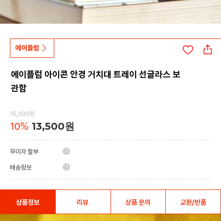
에이플럼
에이플럼 아이콘 안경 거치대 트레이 선글라스 보
관함
15,000원
10
%
13,500원
무이자 할부
배송정보
상품정보
리뷰
상품 문의
교환/반품