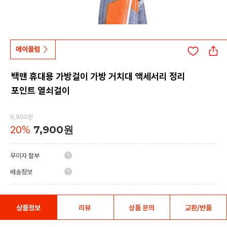
에이플럼
백맨 휴대용 가방걸이 가방 거치대 액세서리 정리
포인트 열쇠걸이
9,900원
20
%
7,900원
무이자 할부
배송정보
상품정보
리뷰
상품 문의
교환/반품