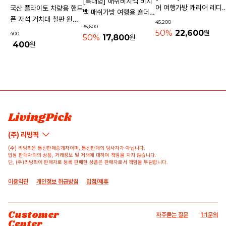
[특대형] 매쉬비치백 비치
어 여행가방 캐리어 레디
국산 플라이토 차량용 핸드
백 매쉬가방 여행용 숄더백
기내용가방
폰 자석 거치대 철판 원형
45,200
물놀이가방 수영가방 물빠
35,600
사각 40mm
50%
22,600
원
400
지는가방
50%
17,800
원
400
원
상품 고시 정보
리뷰쓰기
문의하기
배송/반품/교환/환불정보
등록된 리뷰가 없습니다.
등록된 문의가 없습니다.
LivingPick
(주) 리빙픽
(주) 리빙픽은 통신판매중개자이며, 통신판매의 당사자가 아닙니다.
입점 판매자의의 상품, 거래정보 및 거래에 대하여 책임을 지지 않습니다.
단, (주)리빙픽이 판매자로 등록 판매한 상품은 판매자로서 책임을 부담합니다.
이용약관
개인정보 취급방침
입점/제휴
Customer
자주묻는 질문
1:1문의
Center