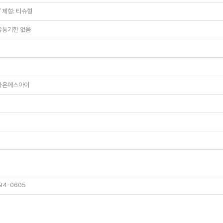
/ 제형: 티슈형
유통기한 없음
 다온에스아이
94-0605