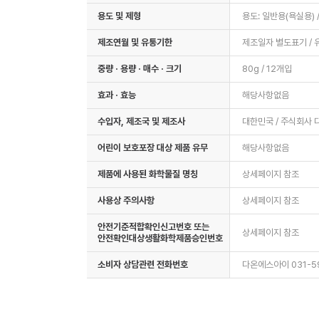
용도 및 제형
용도: 일반용(욕실용) 
제조연월 및 유통기한
제조일자 별도표기 / 
중량 · 용량 · 매수 · 크기
80g / 12개입
효과 · 효능
해당사항없음
수입자, 제조국 및 제조사
대한민국 / 주식회사
어린이 보호포장 대상 제품 유무
해당사항없음
제품에 사용된 화학물질 명칭
상세페이지 참조
사용상 주의사항
상세페이지 참조
안전기준적합확인신고번호 또는
상세페이지 참조
안전확인대상생활화학제품승인번호
소비자 상담관련 전화번호
다온에스아이 031-5