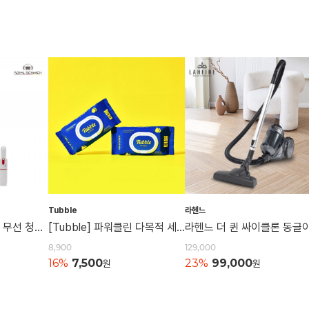
Tubble
라헨느
[로얄슈미츠] 올인원 무선 청소기 (핸디겸용) PK-232V
[Tubble] 파워클린 다목적 세정티슈 (60매)
8,900
129,000
16%
7,500
23%
99,000
원
원