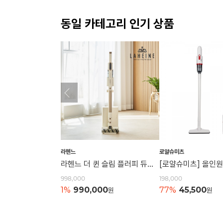
동일 카테고리 인기 상품
라헨느
로얄슈미츠
라헨느 더 퀸 슬림 플러피 듀얼헤드 BLDC 클린스테이션 무선청소기 LHN-VS800W (자동먼지비움)
998,000
198,000
1%
990,000
77%
45,500
원
원