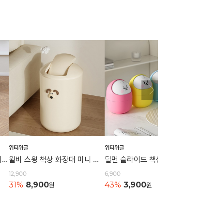
위티위글
위티위글
위티위
라헨느 더 퀸 싸이클론 동글이 진공청소기
윌비 스윙 책상 화장대 미니 인테리어 휴지통 2size
딜먼 슬라이드 책상 화장대 미니 휴지통
12,900
6,900
16,90
31%
8,900
43%
3,900
24%
원
원