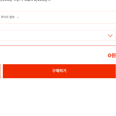
 무이자 할부
0
원
구매하기