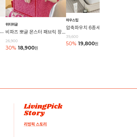
하우스팁
위티위글
하우스
압축파우치 6종세트 캐리어파우치 정리백 의류보관 압축백 이너백 정리용품보관
니트 손목가방 토트백 캐쥬얼가방 니트백 묶는가방 데일리백 손가방 캔버스백 에코백
비파즈 뽀글 몬스터 패브릭 장난감 수납함 보관함
39,600
26,900
21,60
50%
19,800
원
30%
18,900
원
50%
LivingPick
Story
리빙픽 스토리