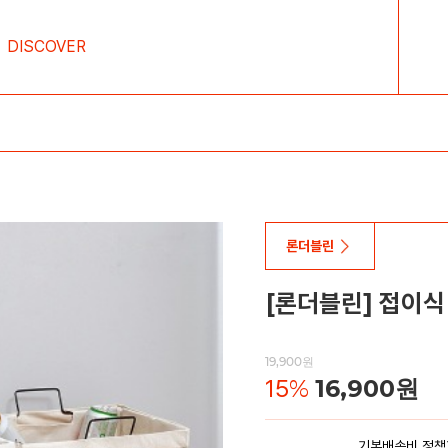
DISCOVER
론더블린
[론더블린] 접이식 
19,900원
15
%
16,900원
기본배송비 정책