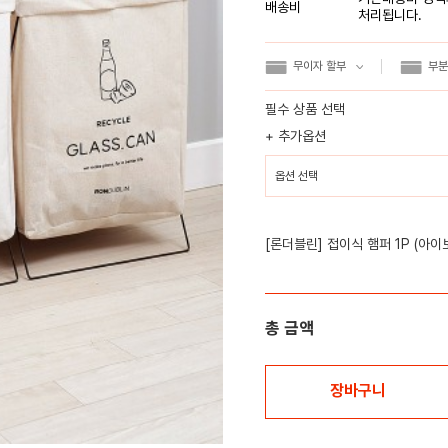
배송비
처리됩니다.
무이자 할부
부분
필수 상품 선택
+ 추가옵션
[론더블린] 접이식 햄퍼 1P (아이
총 금액
장바구니