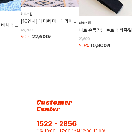
하우스팁
[16인치] 레디백 미니캐리어 여행가방 캐리어 레디백 기내용가방
하우스팁
[특대형] 매쉬비치백 비치백 매쉬가방 여행용 숄더백 물놀이가방 수영가방 물빠지는가방
45,200
50%
22,600
원
21,600
50%
10,800
원
Customer
Center
1522 - 2856
평일 10:00 - 17:00 (점심 12:00-13:00)