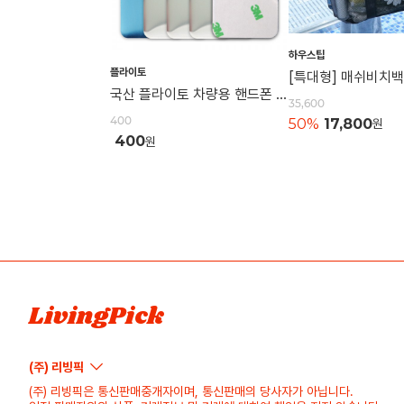
하우스팁
플라이토
국산 플라이토 차량용 핸드폰 자석 거치대 철판 원형 사각 40mm
35,600
400
50%
17,800
원
400
원
LivingPick
(주) 리빙픽
(주) 리빙픽은 통신판매중개자이며, 통신판매의 당사자가 아닙니다.