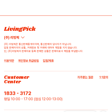
배송/반품/교환/환불정보
리뷰쓰기
문의하기
등록된 리뷰가 없습니다.
등록된 문의가 없습니다.
LivingPick
(주) 리빙픽
(주) 리빙픽은 통신판매중개자이며, 통신판매의 당사자가 아닙니다.
입점 판매자의의 상품, 거래정보 및 거래에 대하여 책임을 지지 않습니다.
단, (주)리빙픽이 판매자로 등록 판매한 상품은 판매자로서 책임을 부담합니다.
이용약관
개인정보 취급방침
입점/제휴
Customer
자주묻는 질문
1:1문의
Center
1833 - 3172
평일 10:00 - 17:00 (점심 12:00-13:00)