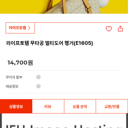
라이프토템
라이프토템 무타공 멀티도어 행거(E1605)
14,700
원
무이자 할부
배송정보
상품정보
리뷰
상품 문의
교환/반품