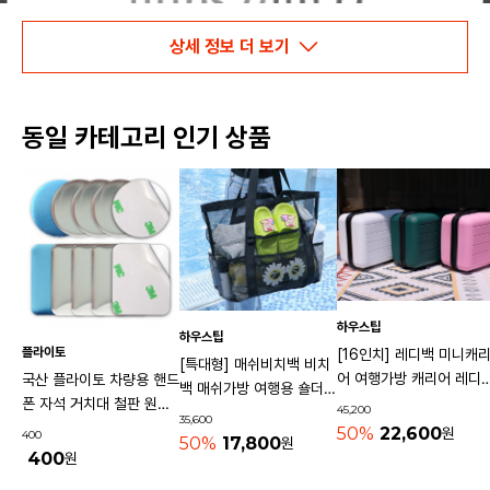
상세 정보 더 보기
동일 카테고리 인기 상품
하우스팁
하우스팁
플라이토
[16인치] 레디백 미니캐
[특대형] 매쉬비치백 비치
어 여행가방 캐리어 레디
국산 플라이토 차량용 핸드
백 매쉬가방 여행용 숄더백
기내용가방
폰 자석 거치대 철판 원형
45,200
물놀이가방 수영가방 물빠
35,600
사각 40mm
50%
22,600
원
400
지는가방
50%
17,800
원
400
원