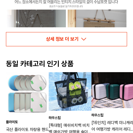
상세 정보 더 보기
동일 카테고리 인기 상품
하우스팁
하우스팁
플라이토
[16인치] 레디백 미니캐
[특대형] 매쉬비치백 비치
어 여행가방 캐리어 레디
국산 플라이토 차량용 핸드
백 매쉬가방 여행용 숄더백