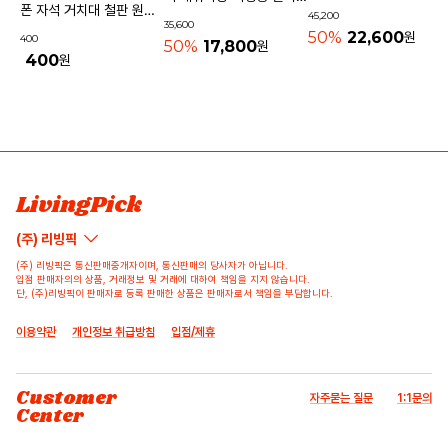
기내용가방
폰 자석 거치대 철판 원형
45,200
물놀이가방 수영가방 물빠
35,600
사각 40mm
50%
22,600
원
400
지는가방
50%
17,800
원
400
원
배송/반품/교환/환불정보
리뷰쓰기
문의하기
등록된 리뷰가 없습니다.
등록된 문의가 없습니다.
LivingPick
(주) 리빙픽
(주) 리빙픽은 통신판매중개자이며, 통신판매의 당사자가 아닙니다.
입점 판매자의의 상품, 거래정보 및 거래에 대하여 책임을 지지 않습니다.
단, (주)리빙픽이 판매자로 등록 판매한 상품은 판매자로서 책임을 부담합니다.
이용약관
개인정보 취급방침
입점/제휴
Customer
자주묻는 질문
1:1문의
Center