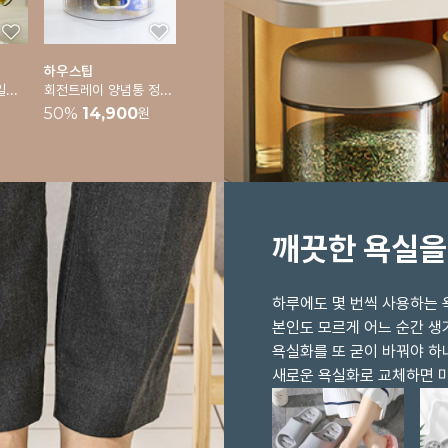
하우스팁
[바겐슈타이거] 오일스프레이 1p
회전트레이 양념통 정리대 냉장고정리 트레이 주방정리
50
%
14,900
원
깨끗한 욕실을
하루에도 몇 번씩 사용하는 
본인도 모르게 어느 순간 
욕실화를 또 굳이 바꿔야 하
새로운 욕실화로 교체하면 