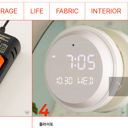
ORAGE
LIFE
FABRIC
INTERIOR
플라이토