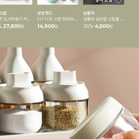
일시 품절
스팁
상상앤드
심볼라
실리콘 도시락용기 직장인 도시락통 런치박스 [3단분리가능]
1+1 디유 스텐 600ml 보온보냉 도시락통 죽통(스푼포함)
심볼라 실리팝 스팀홀 실리콘 팩 용기 모음전
%
27,800
14,900
36
%
4,500
원
원
원