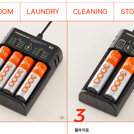
OOM
LAUNDRY
CLEANING
ST
플라이토