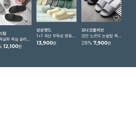
상상앤드
모나코올리브
스팁
1+1 국산 무독성 쌍둥이 욕실화
모던 노르딕 논슬립 욕실화
포그욕실화 욕실 슬리퍼 화장실슬리퍼 미끄럼방지 물빠짐신발 발등낮은욕실화 층간소음방지
13,900
28
%
7,900
원
원
%
12,100
원