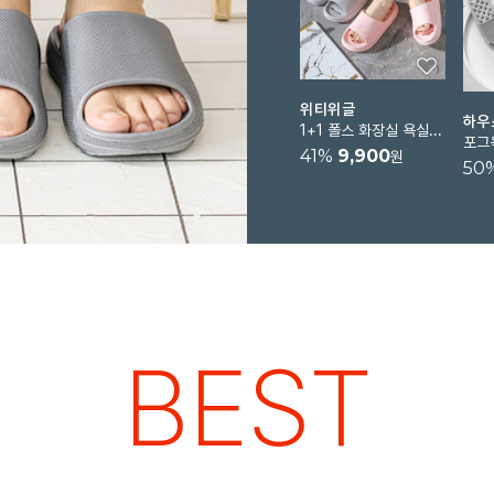
위티위글
하우
1+1 폴스 화장실 욕실 슬리퍼 미끄럼방지 욕실화
41
%
9,900
원
50
BEST