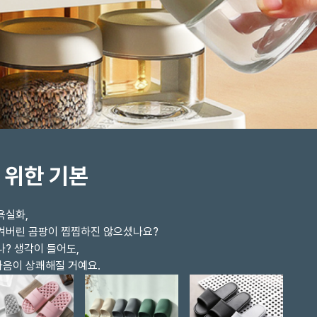
 위한 기본
욕실화,
생겨버린 곰팡이 찝찝하진 않으셨나요?
나? 생각이 들어도,
마음이 상쾌해질 거예요.