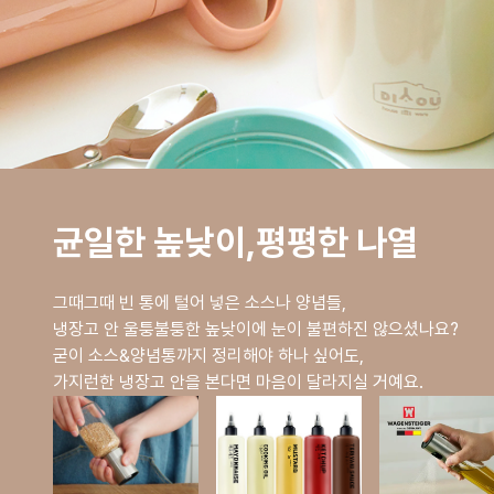
균일한 높낮이,평평한 나열
그때그때 빈 통에 털어 넣은 소스나 양념들,
냉장고 안 울퉁불퉁한 높낮이에 눈이 불편하진 않으셨나요?
굳이 소스&양념통까지 정리해야 하나 싶어도,
가지런한 냉장고 안을 본다면 마음이 달라지실 거예요.