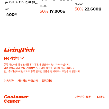
기내용가방
폰 자석 거치대 철판 원형
45,200
물놀이가방 수영가방 물빠
35,600
사각 40mm
50%
22,600
원
400
지는가방
50%
17,800
원
400
원
상품 고시 정보
리뷰쓰기
문의하기
배송/반품/교환/환불정보
등록된 리뷰가 없습니다.
등록된 문의가 없습니다.
LivingPick
(주) 리빙픽
(주) 리빙픽은 통신판매중개자이며, 통신판매의 당사자가 아닙니다.
입점 판매자의의 상품, 거래정보 및 거래에 대하여 책임을 지지 않습니다.
단, (주)리빙픽이 판매자로 등록 판매한 상품은 판매자로서 책임을 부담합니다.
이용약관
개인정보 취급방침
입점/제휴
Customer
자주묻는 질문
1:1문의
Center