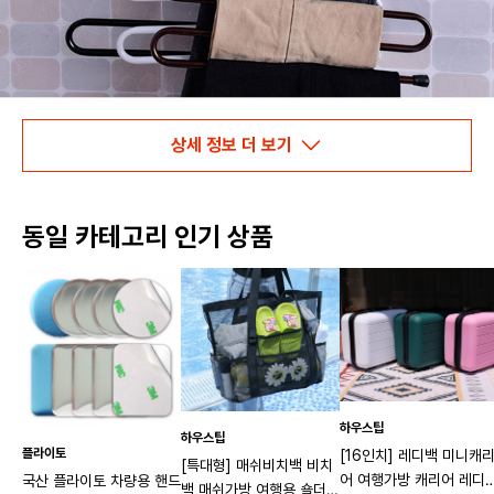
상세 정보 더 보기
동일 카테고리 인기 상품
하우스팁
하우스팁
플라이토
[16인치] 레디백 미니캐
[특대형] 매쉬비치백 비치
어 여행가방 캐리어 레디
국산 플라이토 차량용 핸드
백 매쉬가방 여행용 숄더백