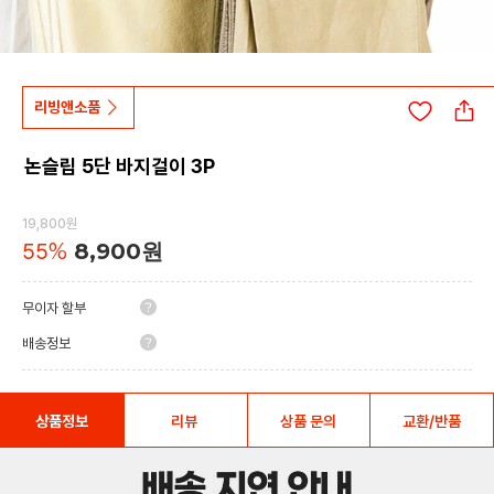
리빙앤소품
논슬립 5단 바지걸이 3P
19,800원
55
%
8,900원
무이자 할부
배송정보
상품정보
리뷰
상품 문의
교환/반품