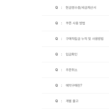
Q :
현금영수증/세금계산서
Q :
쿠폰 사용 방법
Q :
구매적립금 누적 및 사용방법
Q :
입금확인
Q :
주문취소
Q :
예약구매란?
Q :
개별 출고