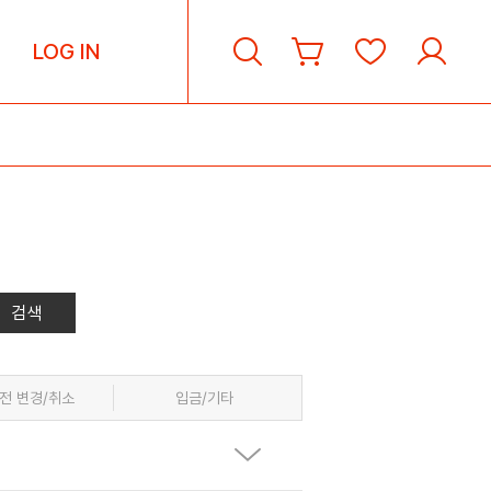
LOG IN
검색
전 변경/취소
입금/기타