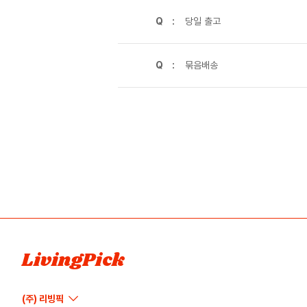
Q :
당일 출고
Q :
묶음배송
LivingPick
(주) 리빙픽