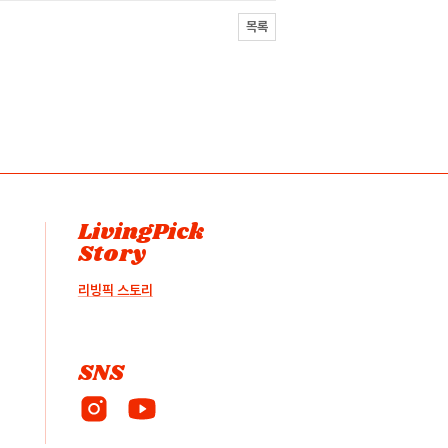
목록
LivingPick
Story
리빙픽 스토리
SNS