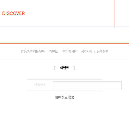
DISCOVER
입점/제휴/대량구매
이벤트
후기 게시판
공지사항
상품 문의
[
]
이벤트
비밀번호
확인
취소
목록