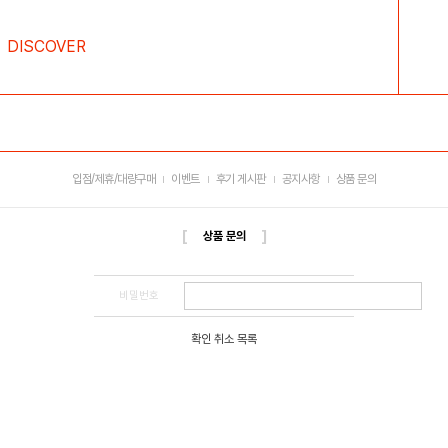
DISCOVER
입점/제휴/대량구매
이벤트
후기 게시판
공지사항
상품 문의
[
]
상품 문의
비밀번호
확인
취소
목록