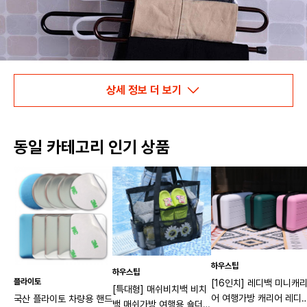
상세 정보 더 보기
동일 카테고리 인기 상품
하우스팁
하우스팁
플라이토
[16인치] 레디백 미니캐
[특대형] 매쉬비치백 비치
어 여행가방 캐리어 레디
국산 플라이토 차량용 핸드
백 매쉬가방 여행용 숄더백