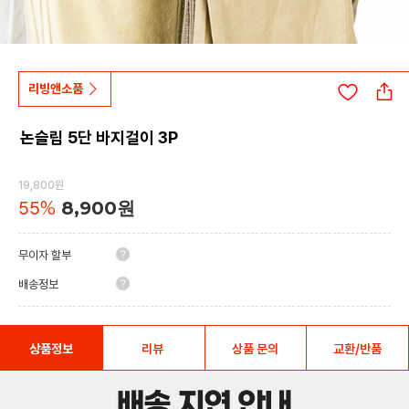
리빙앤소품
논슬립 5단 바지걸이 3P
19,800원
55
%
8,900원
무이자 할부
배송정보
상품정보
리뷰
상품 문의
교환/반품