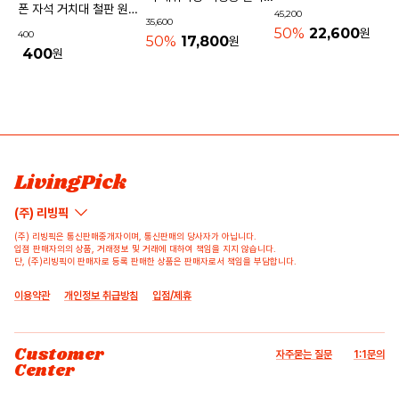
기내용가방
폰 자석 거치대 철판 원형
45,200
물놀이가방 수영가방 물빠
35,600
사각 40mm
50%
22,600
원
400
지는가방
50%
17,800
원
400
원
상품 고시 정보
리뷰쓰기
문의하기
배송/반품/교환/환불정보
등록된 리뷰가 없습니다.
등록된 문의가 없습니다.
LivingPick
(주) 리빙픽
(주) 리빙픽은 통신판매중개자이며, 통신판매의 당사자가 아닙니다.
입점 판매자의의 상품, 거래정보 및 거래에 대하여 책임을 지지 않습니다.
단, (주)리빙픽이 판매자로 등록 판매한 상품은 판매자로서 책임을 부담합니다.
이용약관
개인정보 취급방침
입점/제휴
Customer
자주묻는 질문
1:1문의
Center