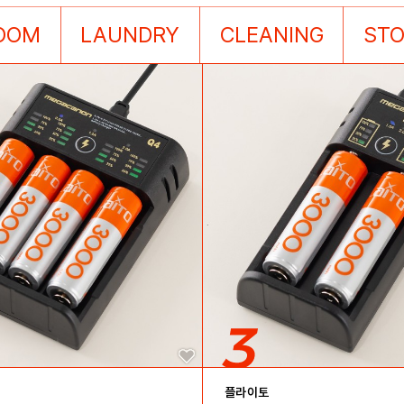
OOM
LAUNDRY
CLEANING
ST
플라이토