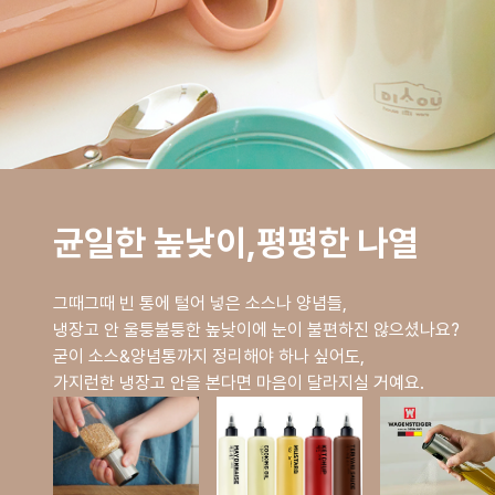
균일한 높낮이,평평한 나열
그때그때 빈 통에 털어 넣은 소스나 양념들,
냉장고 안 울퉁불퉁한 높낮이에 눈이 불편하진 않으셨나요?
굳이 소스&양념통까지 정리해야 하나 싶어도,
가지런한 냉장고 안을 본다면 마음이 달라지실 거예요.