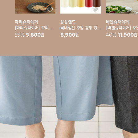
마리슈타이거
상상앤드
바겐슈타이거
[마리슈타이거] 모리노 후추 깨갈이 그라인더
국내생산 주방 캠핑 양념통 밀폐 소스통 5p 세트
55
%
9,800
8,900
40
%
11,900
원
원
원