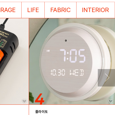
ORAGE
LIFE
FABRIC
INTERIOR
플라이토