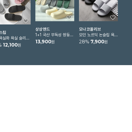
상상앤드
모나코올리브
스팁
1+1 국산 무독성 쌍둥이 욕실화
모던 노르딕 논슬립 욕실화
포그욕실화 욕실 슬리퍼 화장실슬리퍼 미끄럼방지 물빠짐신발 발등낮은욕실화 층간소음방지
13,900
28
%
7,900
원
원
%
12,100
원