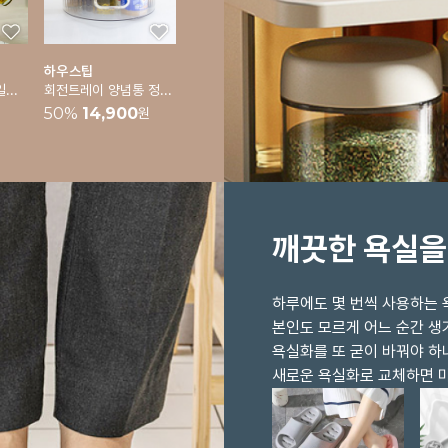
하우스팁
[바겐슈타이거] 오일스프레이 1p
회전트레이 양념통 정리대 냉장고정리 트레이 주방정리
50
%
14,900
원
깨끗한 욕실을
하루에도 몇 번씩 사용하는 
본인도 모르게 어느 순간 
욕실화를 또 굳이 바꿔야 하
새로운 욕실화로 교체하면 