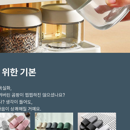
 위한 기본
욕실화,
생겨버린 곰팡이 찝찝하진 않으셨나요?
나? 생각이 들어도,
마음이 상쾌해질 거예요.