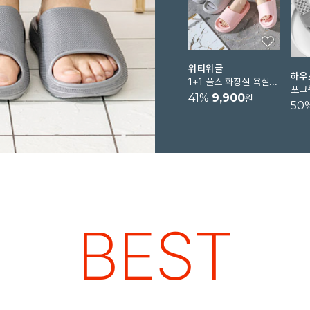
위티위글
하우
1+1 폴스 화장실 욕실 슬리퍼 미끄럼방지 욕실화
41
%
9,900
원
50
BEST