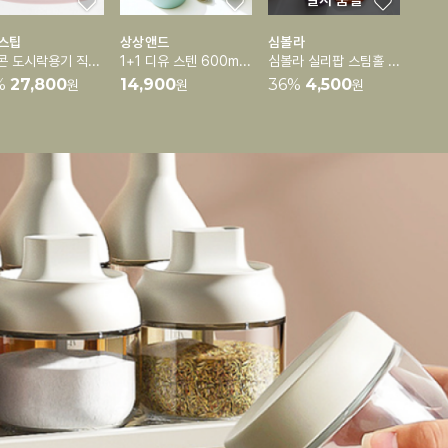
일시 품절
스팁
상상앤드
심볼라
실리콘 도시락용기 직장인 도시락통 런치박스 [3단분리가능]
1+1 디유 스텐 600ml 보온보냉 도시락통 죽통(스푼포함)
심볼라 실리팝 스팀홀 실리콘 팩 용기 모음전
%
27,800
14,900
36
%
4,500
원
원
원